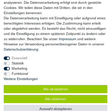
10,00 € *
UVP 19,00 €
analysieren. Die Datenverarbeitung erfolgt erst durch gesetzte
Cookies. Wir teilen diese Daten mit Dritten, die wir in den
Artikel anzeigen
Einstellungen benennen.
*
inkl. ges. MwSt.
zzgl.
Versandkosten
Die Datenverarbeitung kann mit Einwilligung oder aufgrund eines
berechtigten Interesses erfolgen. Die Zustimmung kann erteilt
oder abgelehnt werden. Es besteht das Recht, nicht einzuwilligen
und die Einwilligung zu einem späteren Zeitpunkt zu ändern oder
Zahlung
zu widerrufen. Beachten Sie unser
Impressum
und weitere
Versand
Hinweise zur Verwendung personenbezogener Daten in unserer
Daten­schutz­erklärung
.
Daten­schutz­erklärung
AGB
Essenziell
Hinweis zur Batterieentsorgung
Statistik
Erklärung zur Barrierefreiheit
Marketing
Funktional
Kontakt
Weitere Einstellungen
Impressum
Widerrufsrecht
Alle akzeptieren
Vertrag widerrufen
Alle ablehnen
© Copyright 2026 | Alle Rechte vorbehalten.
Auswahl akzeptieren