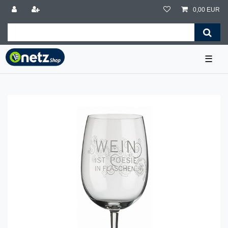
0,00 EUR
☰