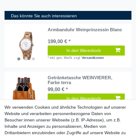
Das könnte Sie auch interessieren
Armbanduhr Weinprinzessin Blanc
199,00 € *
In den Warenkorb
*
inkl. ges. MwSt.
zzgl.
Versandkosten
Getränketasche WEINVIERER,
Farbe terra
99,00 € *
In den Warenkorb
*
inkl. ges. MwSt.
zzgl.
Versandkosten
Wir verwenden Cookies und ähnliche Technologien auf unserer
Website und verarbeiten personenbezogene Daten von
Besucher:innen unserer Webseite (z.B. IP-Adresse), um z.B.
Wein-Set
Inhalte und Anzeigen zu personalisieren, Medien von
Drittanbietern einzubinden oder Zugriffe auf unsere Website zu