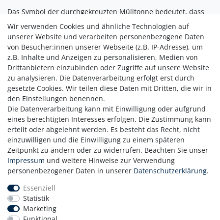
Das Symbol der durchgekreuzten Mülltonne bedeutet, dass
die Batterie nicht in den Hausmüll gegeben werden darf.
Wir verwenden Cookies und ähnliche Technologien auf
unserer Website und verarbeiten personenbezogene Daten
Pb = Batterie enthält mehr als 0,004 Masseprozent Blei
von Besucher:innen unserer Webseite (z.B. IP-Adresse), um
Cd = Batterie enthält mehr als 0,002 Masseprozent Cadmium
z.B. Inhalte und Anzeigen zu personalisieren, Medien von
Drittanbietern einzubinden oder Zugriffe auf unsere Website
Hg = Batterie enthält mehr als 0,0005 Masseprozent
zu analysieren. Die Datenverarbeitung erfolgt erst durch
Quecksilber.
gesetzte Cookies. Wir teilen diese Daten mit Dritten, die wir in
den Einstellungen benennen.
Die Datenverarbeitung kann mit Einwilligung oder aufgrund
Bitte beachten Sie die vorstehenden Hinweise.
eines berechtigten Interesses erfolgen. Die Zustimmung kann
erteilt oder abgelehnt werden. Es besteht das Recht, nicht
einzuwilligen und die Einwilligung zu einem späteren
Zahlung
Zeitpunkt zu ändern oder zu widerrufen. Beachten Sie unser
Versand
Impressum
und weitere Hinweise zur Verwendung
personenbezogener Daten in unserer
Daten­schutz­erklärung
.
Daten­schutz­erklärung
AGB
Essenziell
Hinweis zur Batterieentsorgung
Statistik
Erklärung zur Barrierefreiheit
Marketing
Funktional