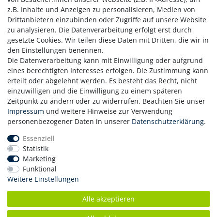
werden nicht in unserem Shop gespeichert. Mollie erfüllt alle
z.B. Inhalte und Anzeigen zu personalisieren, Medien von
gesetzlichen Sicherheitsanforderungen und sorgt dafür, dass
Drittanbietern einzubinden oder Zugriffe auf unsere Website
Ihre Zahlung korrekt und datenschutzkonform verarbeitet
zu analysieren. Die Datenverarbeitung erfolgt erst durch
wird.
gesetzte Cookies. Wir teilen diese Daten mit Dritten, die wir in
den Einstellungen benennen.
Bei Fragen melden Sie sich bei uns über das
Kontakt
-
Die Datenverarbeitung kann mit Einwilligung oder aufgrund
Formular.
eines berechtigten Interesses erfolgen. Die Zustimmung kann
erteilt oder abgelehnt werden. Es besteht das Recht, nicht
einzuwilligen und die Einwilligung zu einem späteren
Zahlung
Zeitpunkt zu ändern oder zu widerrufen. Beachten Sie unser
Versand
Impressum
und weitere Hinweise zur Verwendung
personenbezogener Daten in unserer
Daten­schutz­erklärung
.
Daten­schutz­erklärung
AGB
Essenziell
Hinweis zur Batterieentsorgung
Statistik
Erklärung zur Barrierefreiheit
Marketing
Funktional
Kontakt
Weitere Einstellungen
Impressum
Widerrufsrecht
Alle akzeptieren
Vertrag widerrufen