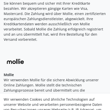
Sie können bequem und sicher mit Ihrer Kreditkarte
bezahlen. Wir akzeptieren gängige Karten wie Visa,
Mastercard. Die Zahlung wird über Mollie, einen zertifizierten
europäischen Zahlungsdienstleister, abgewickelt. Ihre
Kreditkartendaten werden ausschließlich von Mollie
verarbeitet. Sobald Mollie die Zahlung erfolgreich registriert
und an uns übermittelt hat, wird Ihre Bestellung für den
Versand vorbereitet.
Mollie
Wir verwenden Mollie für die sichere Abwicklung unserer
Online Zahlungen. Mollie stellt die technischen
Zahlungsprozesse bereit und übermittelt uns die
Bestätigung, sobald eine Zahlung erfolgreich durchgeführt
Wir verwenden Cookies und ähnliche Technologien auf
wurde. Die Verarbeitung Ihrer Zahlungsdaten erfolgt
unserer Website und verarbeiten personenbezogene Daten
ausschließlich durch Mollie. Ihre sensiblen Informationen
von Besucher:innen unserer Webseite (z.B. IP-Adresse), um