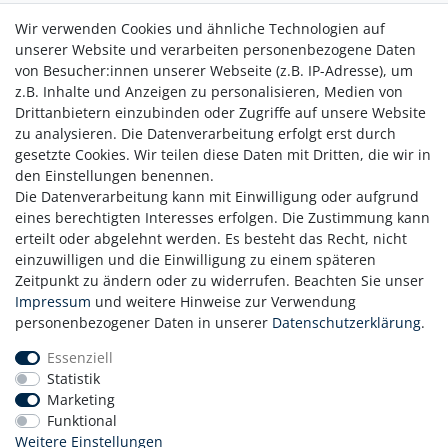
ausgewählter pflanzlicher Zutaten und eignet sich für den
Wir verwenden Cookies und ähnliche Technologien auf
Einsatz im Innenbereich.
unserer Website und verarbeiten personenbezogene Daten
Enthält getrocknete Katzenminze, Lavendel und Zitronengras.
von Besucher:innen unserer Webseite (z.B. IP-Adresse), um
Bis zu 4 Wochen Gebrauchsdauer.
z.B. Inhalte und Anzeigen zu personalisieren, Medien von
Geeignet für Innenräume wie Schlafzimmer, Wohnzimmer
Drittanbietern einzubinden oder Zugriffe auf unsere Website
oder Küche.
zu analysieren. Die Datenverarbeitung erfolgt erst durch
gesetzte Cookies. Wir teilen diese Daten mit Dritten, die wir in
den Einstellungen benennen.
Die Datenverarbeitung kann mit Einwilligung oder aufgrund
eines berechtigten Interesses erfolgen. Die Zustimmung kann
erteilt oder abgelehnt werden. Es besteht das Recht, nicht
einzuwilligen und die Einwilligung zu einem späteren
Zahlung
Zeitpunkt zu ändern oder zu widerrufen. Beachten Sie unser
Versand
Impressum
und weitere Hinweise zur Verwendung
personenbezogener Daten in unserer
Daten­schutz­erklärung
.
Daten­schutz­erklärung
AGB
Essenziell
Hinweis zur Batterieentsorgung
Statistik
Erklärung zur Barrierefreiheit
Marketing
Funktional
Kontakt
Weitere Einstellungen