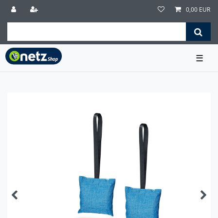
0,00 EUR
☰