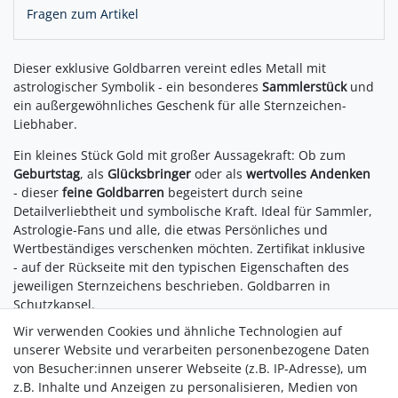
Fragen zum Artikel
Dieser exklusive Goldbarren vereint edles Metall mit
astrologischer Symbolik - ein besonderes
Sammlerstück
und
ein außergewöhnliches Geschenk für alle Sternzeichen-
Liebhaber.
Ein kleines Stück Gold mit großer Aussagekraft: Ob zum
Geburtstag
, als
Glücksbringer
oder als
wertvolles Andenken
- dieser
feine Goldbarren
begeistert durch seine
Detailverliebtheit und symbolische Kraft. Ideal für Sammler,
Astrologie-Fans und alle, die etwas Persönliches und
Wertbeständiges verschenken möchten. Zertifikat inklusive
- auf der Rückseite mit den typischen Eigenschaften des
jeweiligen Sternzeichens beschrieben. Goldbarren in
Schutzkapsel.
Wir verwenden Cookies und ähnliche Technologien auf
Auf einen Blick:
unserer Website und verarbeiten personenbezogene Daten
Ausgabeland: Solomon Islands
von Besucher:innen unserer Webseite (z.B. IP-Adresse), um
Limitierte Besonderheiten:
z.B. Inhalte und Anzeigen zu personalisieren, Medien von