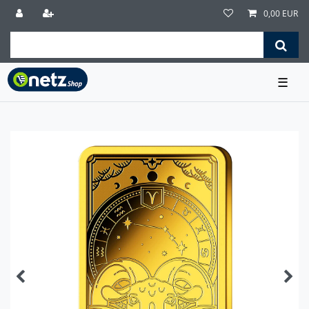
0,00 EUR
☰