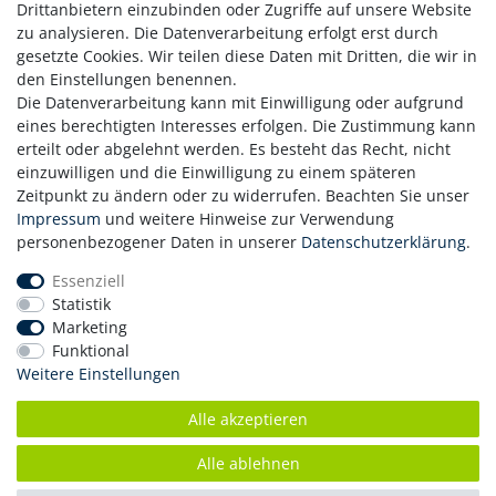
Avers: Fein graviertes Motiv mit den 12 Tierkreiszeichen
Drittanbietern einzubinden oder Zugriffe auf unsere Website
Revers: Porträt von König Charles III
zu analysieren. Die Datenverarbeitung erfolgt erst durch
gesetzte Cookies. Wir teilen diese Daten mit Dritten, die wir in
den Einstellungen benennen.
Die Datenverarbeitung kann mit Einwilligung oder aufgrund
eines berechtigten Interesses erfolgen. Die Zustimmung kann
erteilt oder abgelehnt werden. Es besteht das Recht, nicht
einzuwilligen und die Einwilligung zu einem späteren
Zahlung
Zeitpunkt zu ändern oder zu widerrufen. Beachten Sie unser
Versand
Impressum
und weitere Hinweise zur Verwendung
personenbezogener Daten in unserer
Daten­schutz­erklärung
.
Daten­schutz­erklärung
AGB
Essenziell
Hinweis zur Batterieentsorgung
Statistik
Erklärung zur Barrierefreiheit
Marketing
Funktional
Kontakt
Weitere Einstellungen
Impressum
Widerrufsrecht
Alle akzeptieren
Vertrag widerrufen
Alle ablehnen
© Copyright 2026 | Alle Rechte vorbehalten.