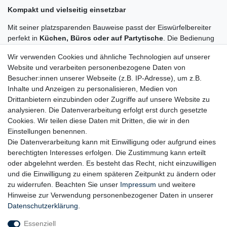
Kompakt und vielseitig einsetzbar
Mit seiner platzsparenden Bauweise passt der Eiswürfelbereiter
perfekt in
Küchen, Büros oder auf Partytische
. Die Bedienung
erfolgt über ein übersichtliches Bedienfeld – ganz ohne
Wir verwenden Cookies und ähnliche Technologien auf unserer
Vorkenntnisse.
Website und verarbeiten personenbezogene Daten von
Perfekt gekühlt – immer dann, wenn Sie es brauchen.
Der
Besucher:innen unserer Webseite (z.B. IP-Adresse), um z.B.
Eiswürfelbereiter „Freeze“ ist die praktische Lösung für alle, die
Inhalte und Anzeigen zu personalisieren, Medien von
Erfrischung lieben und Wert auf einfache Handhabung und
Drittanbietern einzubinden oder Zugriffe auf unsere Website zu
zuverlässige Technik legen.
analysieren. Die Datenverarbeitung erfolgt erst durch gesetzte
Cookies. Wir teilen diese Daten mit Dritten, die wir in den
Einstellungen benennen.
Die Datenverarbeitung kann mit Einwilligung oder aufgrund eines
berechtigten Interesses erfolgen. Die Zustimmung kann erteilt
oder abgelehnt werden. Es besteht das Recht, nicht einzuwilligen
und die Einwilligung zu einem späteren Zeitpunkt zu ändern oder
Zahlung
zu widerrufen. Beachten Sie unser
Impressum
und weitere
Versand
Hinweise zur Verwendung personenbezogener Daten in unserer
Daten­schutz­erklärung
.
Daten­schutz­erklärung
AGB
Essenziell