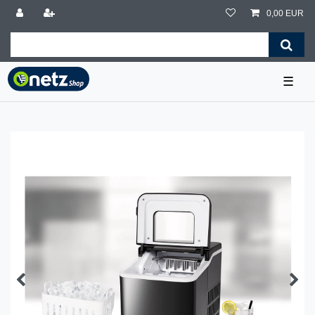
0,00 EUR
☰